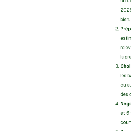
un e
2026
bien.
Prép
estim
relev
la p
Choi
les 
ou a
des 
Négo
et 6
court