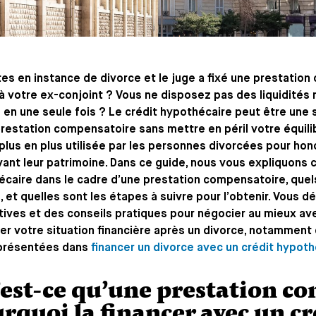
es en instance de divorce et le juge a fixé une prestati
à votre ex-conjoint ? Vous ne disposez pas des liquidités
n une seule fois ? Le crédit hypothécaire peut être une s
restation compensatoire sans mettre en péril votre équilib
plus en plus utilisée par les personnes divorcées pour hono
ant leur patrimoine. Dans ce guide, nous vous expliquons
caire dans le cadre d’une prestation compensatoire, quel
, et quelles sont les étapes à suivre pour l’obtenir. Vous
tives et des conseils pratiques pour négocier au mieux av
er votre situation financière après un divorce, notamment 
 présentées dans
financer un divorce avec un crédit hypoth
est-ce qu’une prestation co
rquoi la financer avec un cr