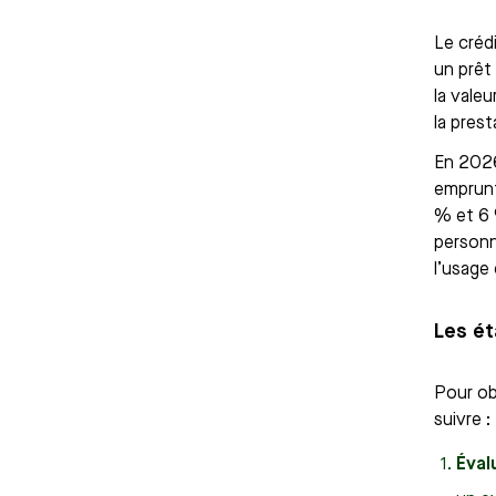
Le créd
un prêt 
la valeu
la pres
En 2026
emprunt
% et 6 
personn
l’usage
Les ét
Pour ob
suivre :
Éval