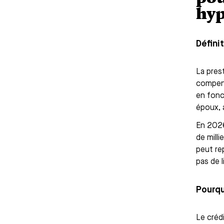
hyp
Défini
La pres
compense
en fonc
époux, a
En 2026
de mill
peut rep
pas de l
Pourqu
Le créd