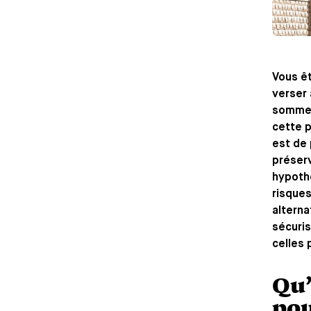
Vous êt
verser 
somme e
cette p
est de 
préserv
hypothé
risques
alterna
sécuris
celles
Qu’
pou