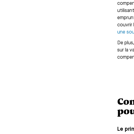
compens
utilisan
emprunt
couvrir
une sou
De plus,
sur la v
compens
Com
pou
Le pri