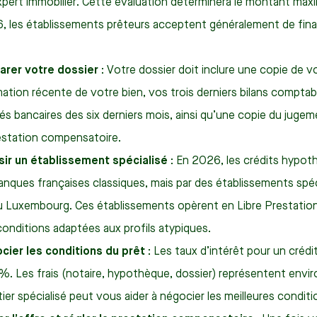
xpert immobilier. Cette évaluation déterminera le montant max
, les établissements prêteurs acceptent généralement de finan
arer votre dossier
: Votre dossier doit inclure une copie de vo
ation récente de votre bien, vos trois derniers bilans comptab
és bancaires des six derniers mois, ainsi qu’une copie du juge
restation compensatoire.
sir un établissement spécialisé
: En 2026, les crédits hypot
banques françaises classiques, mais par des établissements spé
u Luxembourg. Ces établissements opèrent en Libre Prestatio
conditions adaptées aux profils atypiques.
cier les conditions du prêt
: Les taux d’intérêt pour un créd
 %. Les frais (notaire, hypothèque, dossier) représentent env
ier spécialisé peut vous aider à négocier les meilleures conditi