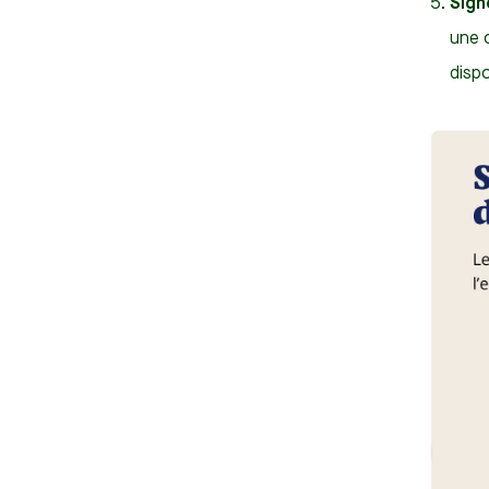
Sign
une 
dispo