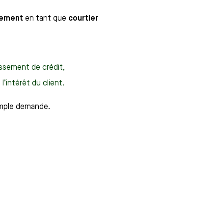
vement
en tant que
courtier
issement de crédit,
’intérêt du client.
imple demande.