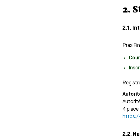
2. 
2.1. I
PraxiFi
Cour
Insc
Registr
Autorit
Autorit
4 place
https:/
2.2. N