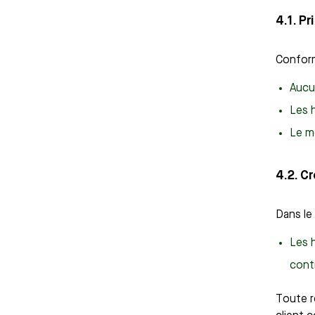
4.1. P
Conform
Aucu
Les 
Le mo
4.2. C
Dans le
Les 
cont
Toute r