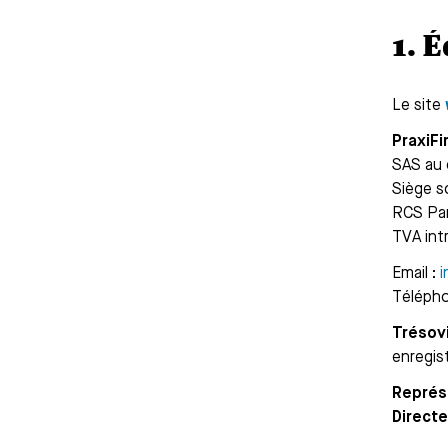
1. 
Le site
PraxiF
SAS au 
Siège so
RCS Par
TVA in
Email :
i
Télépho
Trésov
enregis
Représe
Directe