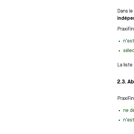
Dans le
indépe
PraxiFi
n’est
sélec
La list
2.3. A
PraxiFi
ne d
n’es