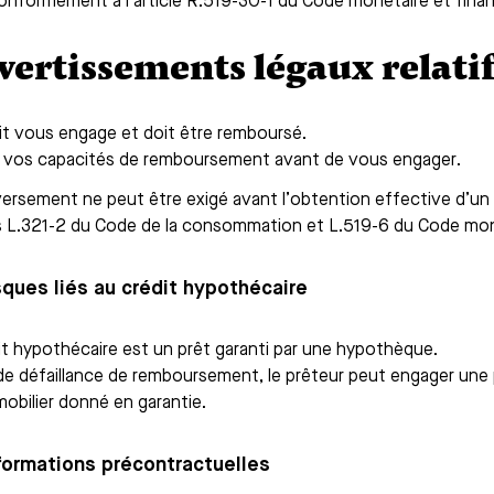
conformément à l’article R.519-30-1 du Code monétaire et finan
Avertissements légaux relatif
it vous engage et doit être remboursé.
z vos capacités de remboursement avant de vous engager.
ersement ne peut être exigé avant l’obtention effective d’un 
es L.321-2 du Code de la consommation et L.519-6 du Code moné
isques liés au crédit hypothécaire
it hypothécaire est un prêt garanti par une hypothèque.
de défaillance de remboursement, le prêteur peut engager une 
mobilier donné en garantie.
nformations précontractuelles