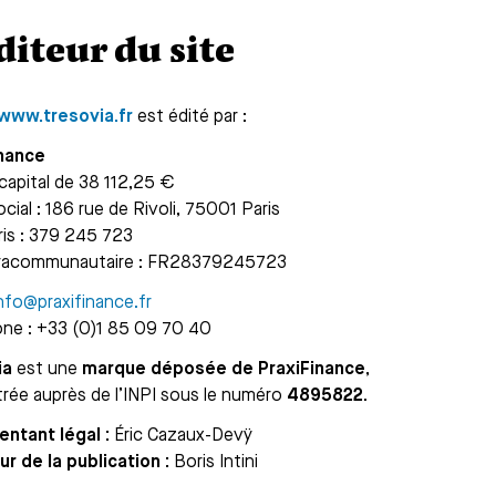
Éditeur du site
www.tresovia.fr
est édité par :
inance
capital de 38 112,25 €
cial : 186 rue de Rivoli, 75001 Paris
is : 379 245 723
tracommunautaire : FR28379245723
nfo@praxifinance.fr
ne : +33 (0)1 85 09 70 40
ia
est une
marque déposée de PraxiFinance
,
trée auprès de l’INPI sous le numéro
4895822
.
ntant légal :
Éric Cazaux-Devÿ
ur de la publication :
Boris Intini