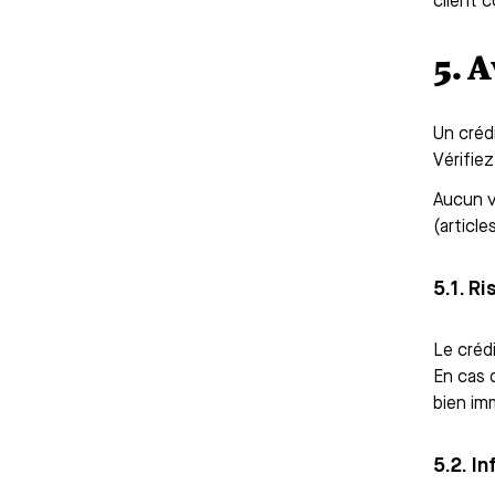
client 
5. 
Un créd
Vérifie
Aucun v
(articl
5.1. R
Le créd
En cas 
bien im
5.2. I