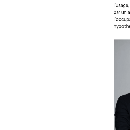
l’usage,
par un a
l’occup
hypothé