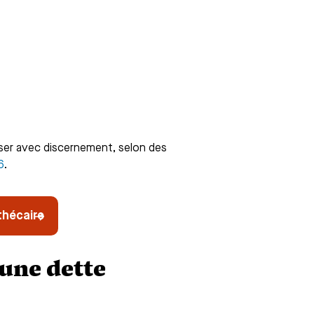
liser avec discernement, selon des
6
.
othécaire
 une dette