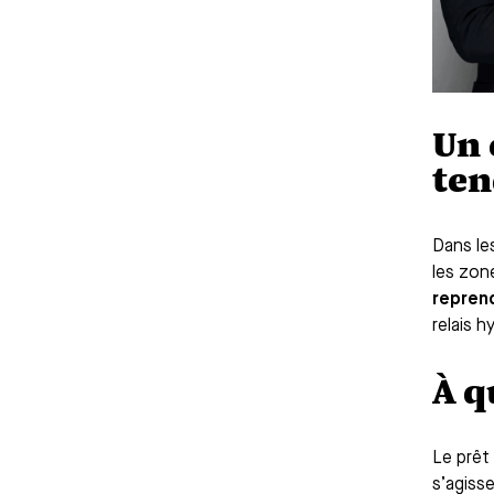
Un 
ten
Dans le
les zon
reprend
relais h
À q
Le prêt 
s’agisse