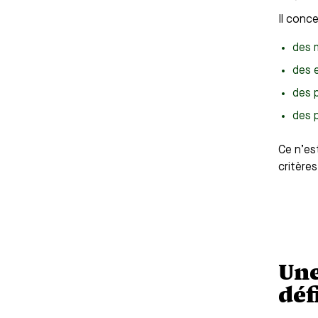
Il conc
des m
des e
des p
des p
Ce n’est
critère
Une
déf