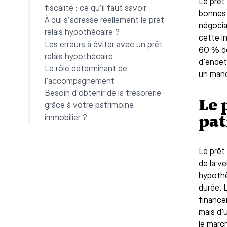
Le prêt
fiscalité : ce qu’il faut savoir
bonnes 
À qui s’adresse réellement le prêt
négociat
relais hypothécaire ?
cette i
Les erreurs à éviter avec un prêt
60 % de
relais hypothécaire
d’endet
Le rôle déterminant de
un manq
l’accompagnement
Besoin d'obtenir de la trésorerie
Le 
grâce à votre patrimoine
pat
immobilier ?
Le prêt
de la v
hypothè
durée. 
financer
mais d’u
le marc