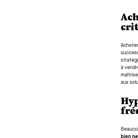
Ach
cri
Acheter
success
stratég
à vendr
maîtrise
aux sol
Hyp
fré
Beaucou
bien ne