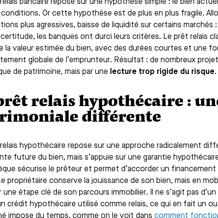
 relais bancaire repose sur une hypothèse simple : le bien actu
conditions. Or cette hypothèse est de plus en plus fragile. Al
ions plus agressives, baisse de liquidité sur certains marchés : 
ncertitude, les banques ont durci leurs critères. Le prêt relais
 la valeur estimée du bien, avec des durées courtes et une fo
tement globale de l’emprunteur. Résultat : de nombreux projet
ue de patrimoine, mais par une
lecture trop rigide du risque
.
prêt relais hypothécaire : u
rimoniale différente
 relais hypothécaire repose sur une approche radicalement dif
ente future du bien, mais s’appuie sur une garantie hypothécaire
que sécurise le prêteur et permet d’accorder un financement 
Le propriétaire conserve la jouissance de son bien, mais en mob
 une étape clé de son parcours immobilier. Il ne s’agit pas d’un 
n crédit hypothécaire utilisé comme relais, ce qui en fait un ou
hé impose du temps, comme on le voit dans
comment fonction