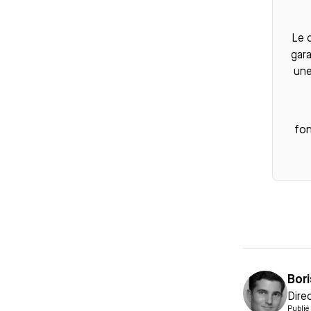
Le
gara
une
fon
Bori
Dire
Publié 