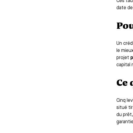
Ces tau
date de 
Pou
Un créd
le mieux
projet
p
capital
Ce 
Cinq lev
situé ti
du prêt,
garantie