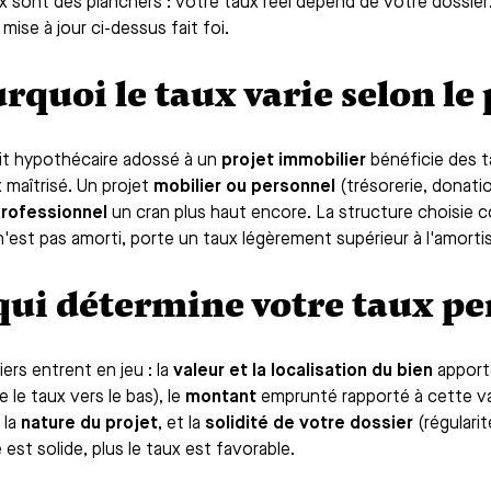
x sont des planchers : votre taux réel dépend de votre dossier.
mise à jour ci-dessus fait foi.
rquoi le taux varie selon le 
it hypothécaire adossé à un
projet immobilier
bénéficie des ta
 maîtrisé. Un projet
mobilier ou personnel
(trésorerie, donati
rofessionnel
un cran plus haut encore. La structure choisie c
 n'est pas amorti, porte un taux légèrement supérieur à l'amort
qui détermine votre taux p
iers entrent en jeu : la
valeur et la localisation du bien
apporté
re le taux vers le bas), le
montant
emprunté rapporté à cette val
 la
nature du projet
, et la
solidité de votre dossier
(régularit
 est solide, plus le taux est favorable.