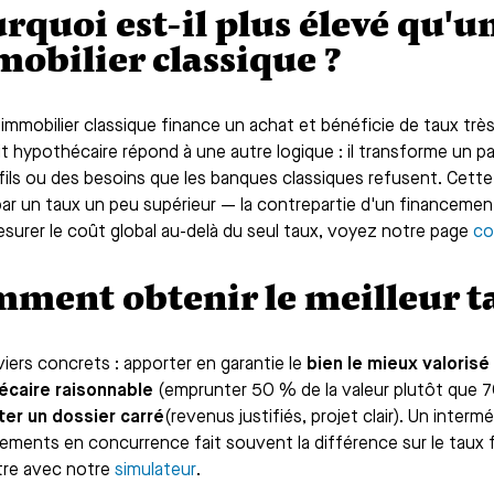
rquoi est-il plus élevé qu'u
obilier classique ?
 immobilier classique finance un achat et bénéficie de taux très
it hypothécaire répond à une autre logique : il transforme un pa
fils ou des besoins que les banques classiques refusent. Cette
par un taux un peu supérieur — la contrepartie d'un financemen
surer le coût global au-delà du seul taux, voyez notre page
co
ment obtenir le meilleur t
viers concrets : apporter en garantie le
bien le mieux valorisé
écaire raisonnable
(emprunter 50 % de la valeur plutôt que 70
er un dossier carré
(revenus justifiés, projet clair). Un intermé
sements en concurrence fait souvent la différence sur le taux f
re avec notre
simulateur
.