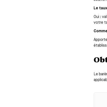
Le taux
Oui : va
votre t
Comment
Apporter
établis
Obt
Le barè
applica