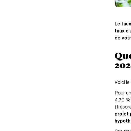
Le taux
taux d
de votr
Que
202
Voici le
Pour u
4,70 % 
(trésor
projet 
hypoth