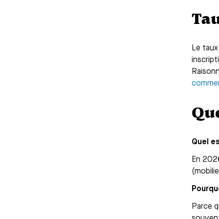
Tau
Le taux
inscrip
Raisonn
comment
Que
Quel es
En 2026
(mobilie
Pourquo
Parce q
souvent