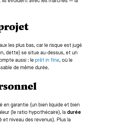
 Ils évoluent avec les marchés — la
projet
ux les plus bas, car le risque est jugé
on, dette) se situe au-dessus, et un
ompte aussi : le
prêt in fine
, où le
issable de même durée.
ersonnel
 en garantie (un bien liquide et bien
eur (le ratio hypothécaire), la
durée
é et niveau des revenus). Plus la