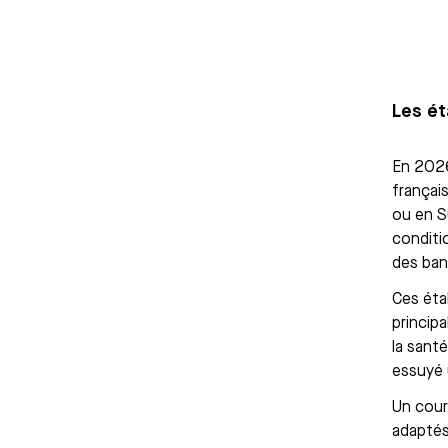
Les ét
En 2026
françai
ou en S
conditi
des ban
Ces éta
princip
la sant
essuyé 
Un court
adaptés 