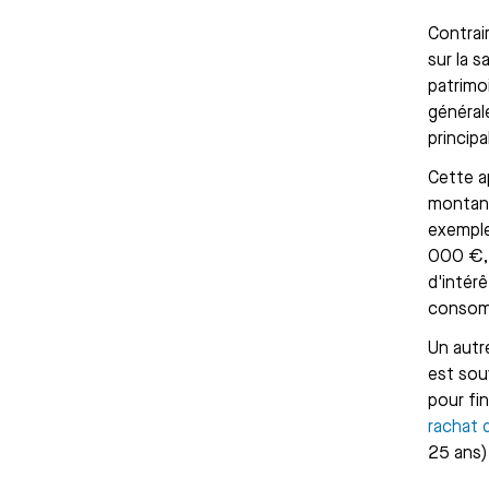
Contrai
sur la s
patrimo
général
principa
Cette a
montant
exemple
000 €, 
d'intér
consomm
Un autr
est sou
pour fi
rachat 
25 ans)