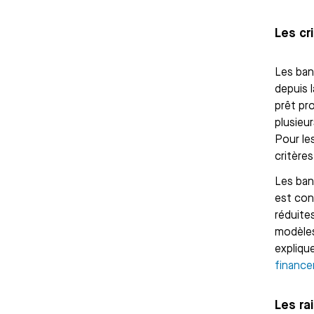
Les cr
Les ban
depuis 
prêt pr
plusieu
Pour les
critères
Les ban
est con
réduite
modèles
expliqu
finance
Les ra