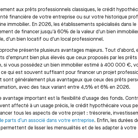
rement aux prêts professionnels classiques, le crédit hypothéc
anté financière de votre entreprise ou sur votre historique prof
ine immobilier. En 2026, les établissements spécialisés dans l
ement de financer jusqu'à 60% de la valeur d'un bien immobilier,
le, d'un bien locatif ou d'un local professionnel.
pproche présente plusieurs avantages majeurs. Tout d'abord, e
s d'emprunt bien plus élevés que ceux proposés par les prêts 
, si vous possédez un bien immobilier estimé à 400 000 €, v
ce qui est souvent suffisant pour financer un projet professio
êt sont généralement plus avantageux que ceux des prêts perso
ation, avec des taux variant entre 4,5% et 6% en 2026.
e avantage important est la flexibilité d'usage des fonds. Cont
vent affecté à un usage précis, le crédit hypothécaire vous per
nancer tous les aspects de votre projet : trésorerie, investi
de parts d’un associé dans votre entreprise
. Enfin, les durées
 permettent de lisser les mensualités et de les adapter à vot