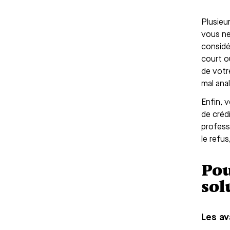
Plusieur
vous ne
considé
court o
de votr
mal ana
Enfin, 
de créd
profess
le refu
Pou
sol
Les av